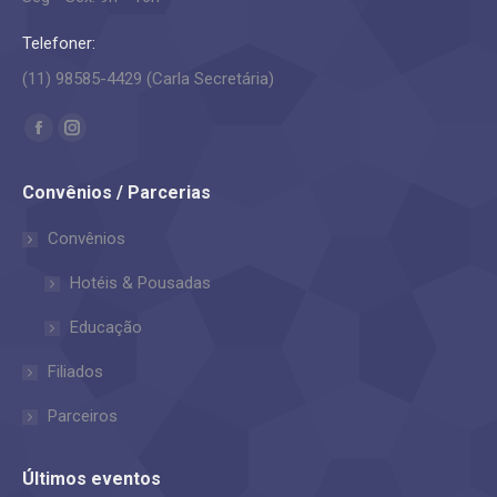
Telefoner:
(11) 98585-4429 (Carla Secretária)
Encontre-nos em:
Facebook
Instagram
page
page
Convênios / Parcerias
opens
opens
in
in
Convênios
new
new
Hotéis & Pousadas
window
window
Educação
Filiados
Parceiros
Últimos eventos