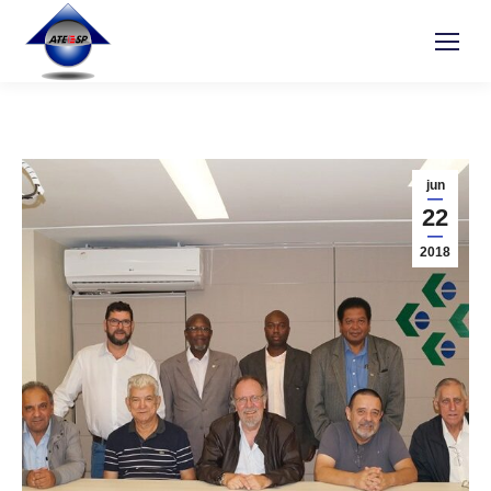
jun
22
2018