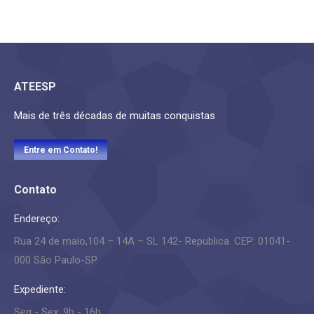
ATEESP
Mais de três décadas de muitas conquistas
Entre em Contato!
Contato
Endereço:
Rua 24 de maio,104 – 14A – SL 142- Republica. CEP: 01041-
000 São Paulo-SP
Expediente:
Seg - Sex: 9h - 16h