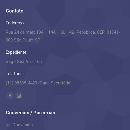
Contato
Endereço:
Rua 24 de maio,104 – 14A – SL 142- Republica. CEP: 01041-
000 São Paulo-SP
Expediente:
Seg - Sex: 9h - 16h
Telefoner:
(11) 98585-4429 (Carla Secretária)
Encontre-nos em:
Facebook
Instagram
page
page
Convênios / Parcerias
opens
opens
in
in
Convênios
new
new