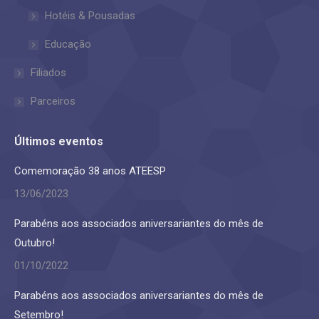
Hotéis & Pousadas
window
window
Educação
Filiados
Parceiros
Últimos eventos
Comemoração 38 anos ATEESP
13/06/2023
Parabéns aos associados aniversariantes do mês de
Outubro!
01/10/2022
Parabéns aos associados aniversariantes do mês de
Setembro!