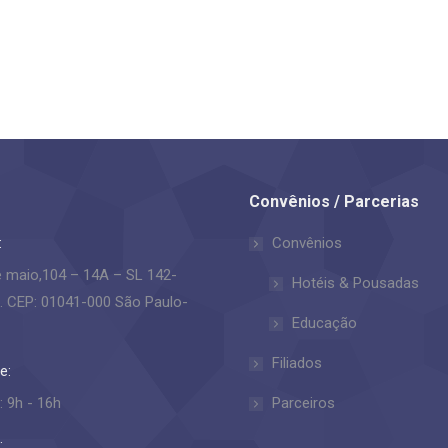
Convênios / Parcerias
:
Convênios
e maio,104 – 14A – SL 142-
Hotéis & Pousadas
. CEP: 01041-000 São Paulo-
Educação
Filiados
e:
: 9h - 16h
Parceiros
: