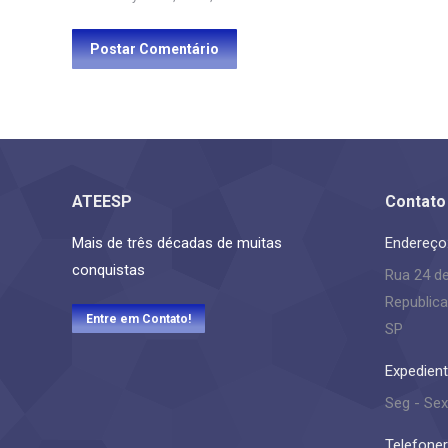
Postar Comentário
ATEESP
Contato
Mais de três décadas de muitas
Endereço
conquistas
Rua 24 d
Republica
Entre em Contato!
SP
Expedient
Seg - Sex
Telefoner