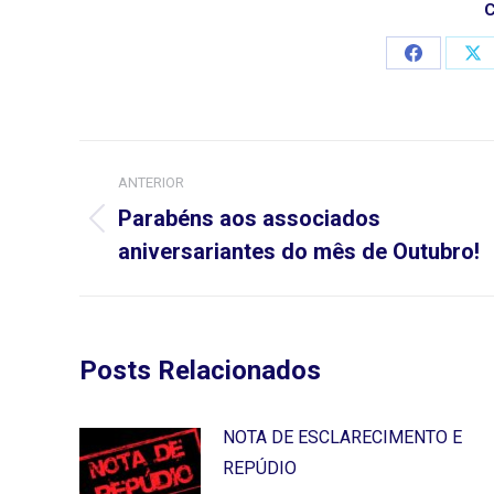
C
Compartilh
Co
isto
ist
Navegação
ANTERIOR
de
Parabéns aos associados
Post
post:
aniversariantes do mês de Outubro!
anterior:
Posts Relacionados
NOTA DE ESCLARECIMENTO E
REPÚDIO