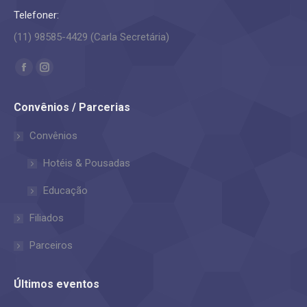
Telefoner:
(11) 98585-4429 (Carla Secretária)
Encontre-nos em:
Facebook
Instagram
page
page
Convênios / Parcerias
opens
opens
in
in
Convênios
new
new
Hotéis & Pousadas
window
window
Educação
Filiados
Parceiros
Últimos eventos