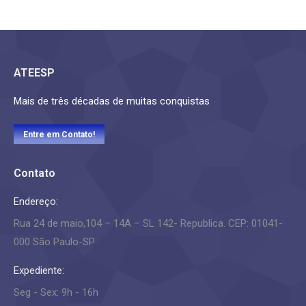
ATEESP
Mais de três décadas de muitas conquistas
Entre em Contato!
Contato
Endereço:
Rua 24 de maio,104 – 14A – SL 142- Republica. CEP: 01041-
000 São Paulo-SP
Expediente:
Seg - Sex: 9h - 16h