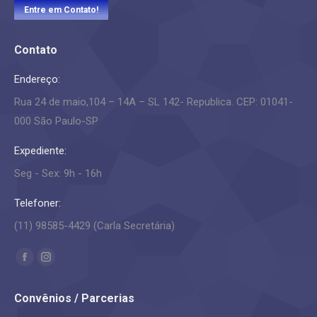
Entre em Contato!
Contato
Endereço:
Rua 24 de maio,104 – 14A – SL 142- Republica. CEP: 01041-
000 São Paulo-SP
Expediente:
Seg - Sex: 9h - 16h
Telefoner:
(11) 98585-4429 (Carla Secretária)
Encontre-nos em:
Facebook
Instagram
page
page
Convênios / Parcerias
opens
opens