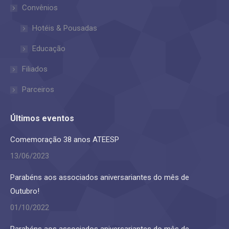
in
in
Convênios
new
new
Hotéis & Pousadas
window
window
Educação
Filiados
Parceiros
Últimos eventos
Comemoração 38 anos ATEESP
13/06/2023
Parabéns aos associados aniversariantes do mês de
Outubro!
01/10/2022