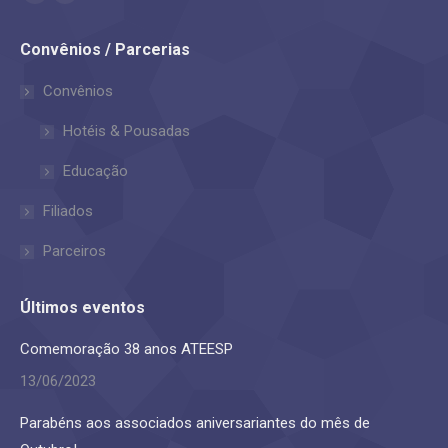
Facebook
Instagram
page
page
Convênios / Parcerias
opens
opens
in
in
Convênios
new
new
Hotéis & Pousadas
window
window
Educação
Filiados
Parceiros
Últimos eventos
Comemoração 38 anos ATEESP
13/06/2023
Parabéns aos associados aniversariantes do mês de