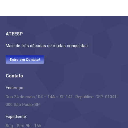
ATEESP
Mais de três décadas de muitas conquistas
Entre em Contato!
Contato
Endereço:
Rua 24 de maio,104 – 14A – SL 142- Republica. CEP: 01041-
000 São Paulo-SP
Expediente:
Seg - Sex: 9h - 16h