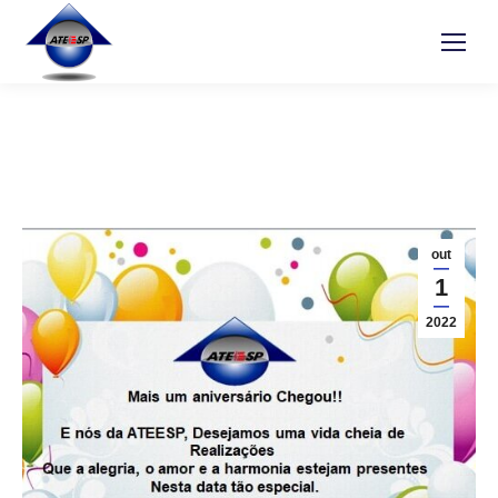
out
1
2022