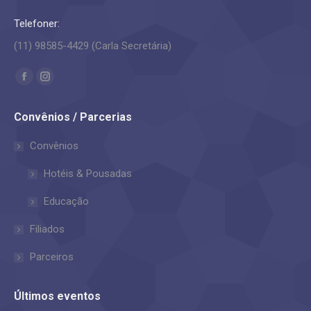
Telefoner:
(11) 98585-4429 (Carla Secretária)
Encontre-nos em:
Facebook
Instagram
page
page
Convênios / Parcerias
opens
opens
in
in
Convênios
new
new
Hotéis & Pousadas
window
window
Educação
Filiados
Parceiros
Últimos eventos