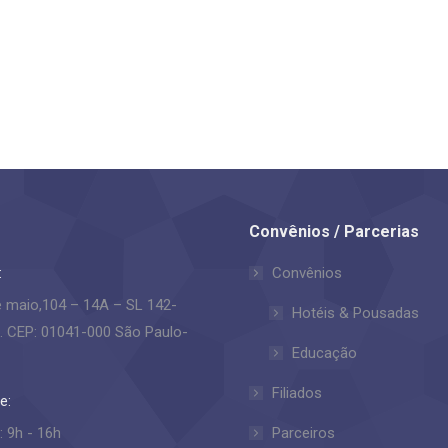
Convênios / Parcerias
:
Convênios
e maio,104 – 14A – SL 142-
Hotéis & Pousadas
. CEP: 01041-000 São Paulo-
Educação
Filiados
e:
: 9h - 16h
Parceiros