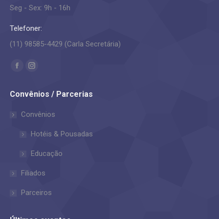
Seg - Sex: 9h - 16h
Telefoner:
(11) 98585-4429 (Carla Secretária)
Encontre-nos em:
Facebook
Instagram
page
page
Convênios / Parcerias
opens
opens
in
in
Convênios
new
new
Hotéis & Pousadas
window
window
Educação
Filiados
Parceiros