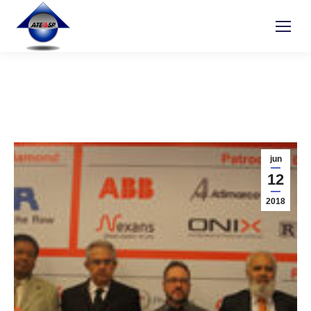
jun
12
2018