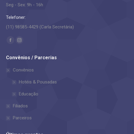
Seg - Sex: 9h - 16h
Telefoner:
(11) 98585-4429 (Carla Secretária)
Encontre-nos em:
Facebook
Instagram
page
page
Convênios / Parcerias
opens
opens
in
in
Convênios
new
new
Hotéis & Pousadas
window
window
Educação
Filiados
Parceiros