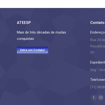
ATEESP
Contato
Mais de três décadas de muitas
Endereço
conquistas
Rua 24 d
Republica
Entre em Contato!
SP
Expedient
Seg - Sex
Telefoner
(11) 9858
Encontre
Facebo
In