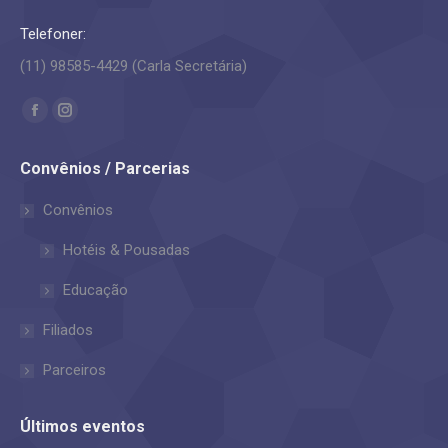
Telefoner:
(11) 98585-4429 (Carla Secretária)
Encontre-nos em:
Facebook
Instagram
page
page
Convênios / Parcerias
opens
opens
in
in
Convênios
new
new
Hotéis & Pousadas
window
window
Educação
Filiados
Parceiros
Últimos eventos