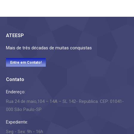
ATEESP
Mais de três décadas de muitas conquistas
Entre em Contato!
Contato
Endereço:
Rua 24 de maio,104 – 14A – SL 142- Republica. CEP: 01041-
000 São Paulo-SP
Expediente:
Seg - Sex: 9h - 16h