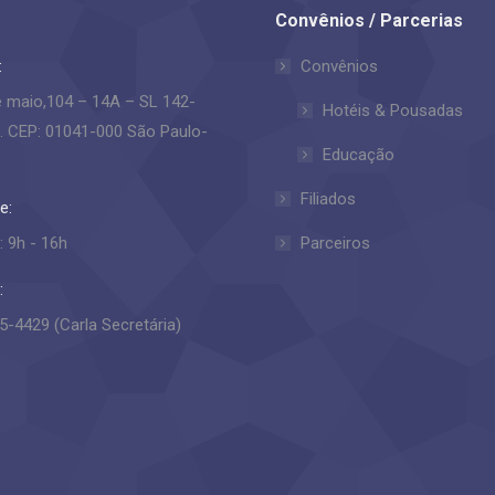
Convênios / Parcerias
:
Convênios
e maio,104 – 14A – SL 142-
Hotéis & Pousadas
. CEP: 01041-000 São Paulo-
Educação
Filiados
e:
: 9h - 16h
Parceiros
:
5-4429 (Carla Secretária)
-nos em:
ok
stagram
ge
ens