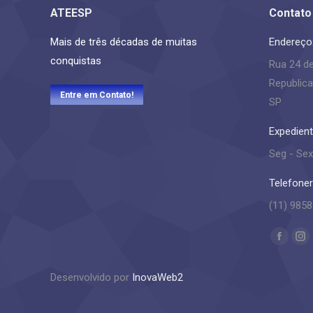
ATEESP
Contato
Mais de três décadas de muitas
Endereço
conquistas
Rua 24 d
Republica
Entre em Contato!
SP
Expedient
Seg - Sex
Telefoner
(11) 9858
Encontre
Facebo
In
page
pa
Desenvolvido por
InovaWeb2
opens
op
in
in