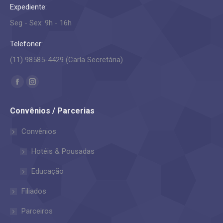
Expediente:
Seg - Sex: 9h - 16h
Telefoner:
(11) 98585-4429 (Carla Secretária)
Encontre-nos em:
Facebook
Instagram
page
page
Convênios / Parcerias
opens
opens
in
in
Convênios
new
new
Hotéis & Pousadas
window
window
Educação
Filiados
Parceiros