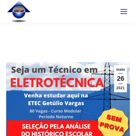
maio
26
2021