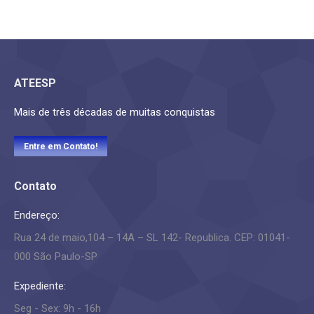
ATEESP
Mais de três décadas de muitas conquistas
Entre em Contato!
Contato
Endereço:
Rua 24 de maio,104 – 14A – SL 142- Republica. CEP: 01041-
000 São Paulo-SP
Expediente:
Seg - Sex: 9h - 16h