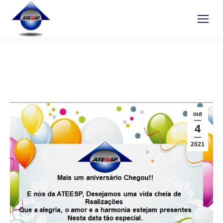
out
4
2021