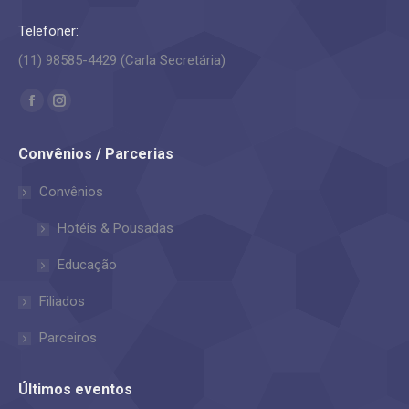
Telefoner:
(11) 98585-4429 (Carla Secretária)
Encontre-nos em:
Facebook
Instagram
page
page
Convênios / Parcerias
opens
opens
in
in
Convênios
new
new
Hotéis & Pousadas
window
window
Educação
Filiados
Parceiros
Últimos eventos