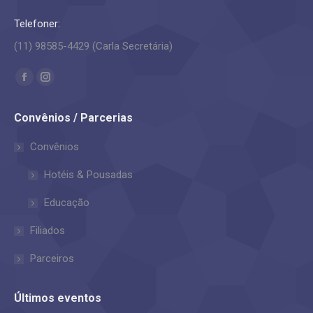
Telefoner:
(11) 98585-4429 (Carla Secretária)
Encontre-nos em:
Facebook
Instagram
page
page
Convênios / Parcerias
opens
opens
in
in
Convênios
new
new
Hotéis & Pousadas
window
window
Educação
Filiados
Parceiros
Últimos eventos