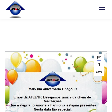
jun
1
2022