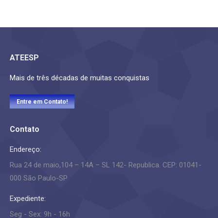
ATEESP
Mais de três décadas de muitas conquistas
Entre em Contato!
Contato
Endereço:
Rua 24 de maio,104 – 14A – SL 142- Republica. CEP: 01041-
000 São Paulo-SP
Expediente:
Seg - Sex: 9h - 16h