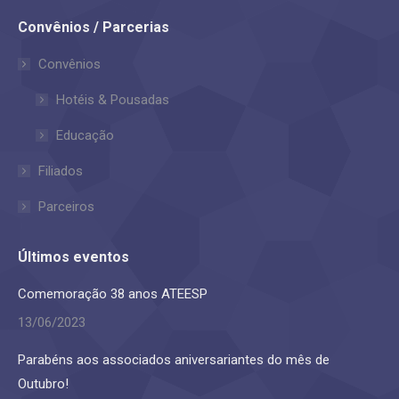
page
page
Convênios / Parcerias
opens
opens
in
in
Convênios
new
new
Hotéis & Pousadas
window
window
Educação
Filiados
Parceiros
Últimos eventos
Comemoração 38 anos ATEESP
13/06/2023
Parabéns aos associados aniversariantes do mês de
Outubro!