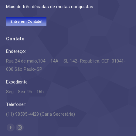
Mais de três décadas de muitas conquistas
Entre em Contato!
Contato
Endereço:
Rua 24 de maio,104 – 14A – SL 142- Republica. CEP: 01041-
000 São Paulo-SP
Expediente:
Seg - Sex: 9h - 16h
Telefoner:
(11) 98585-4429 (Carla Secretária)
Encontre-nos em:
Facebook
Instagram