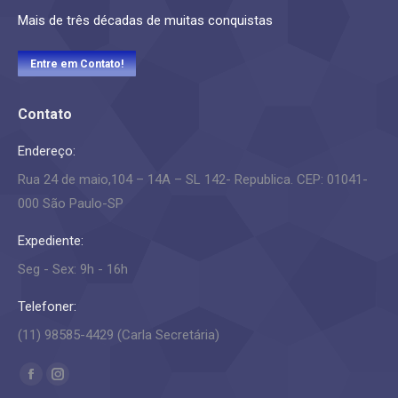
Mais de três décadas de muitas conquistas
Entre em Contato!
Contato
Endereço:
Rua 24 de maio,104 – 14A – SL 142- Republica. CEP: 01041-
000 São Paulo-SP
Expediente:
Seg - Sex: 9h - 16h
Telefoner:
(11) 98585-4429 (Carla Secretária)
Encontre-nos em:
Facebook
Instagram