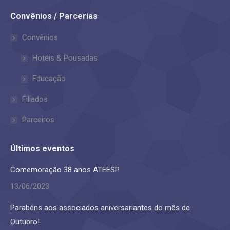
page
page
Convênios / Parcerias
opens
opens
in
in
Convênios
new
new
Hotéis & Pousadas
window
window
Educação
Filiados
Parceiros
Últimos eventos
Comemoração 38 anos ATEESP
13/06/2023
Parabéns aos associados aniversariantes do mês de
Outubro!