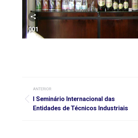
001
Navegação
ANTERIOR
do
I Seminário Internacional das
Álbum
Álbum
Entidades de Técnicos Industriais
anterior: