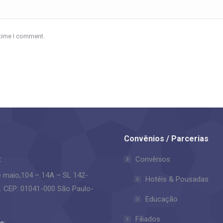
 time I comment.
Convênios / Parcerias
:
Convênios
e maio,104 – 14A – SL 142-
Hotéis & Pousadas
. CEP: 01041-000 São Paulo-
Educação
Filiados
e: