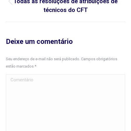
Todas as resoluções de atribuições de
Previous
técnicos do CFT
project:
Deixe um comentário
Seu endereço de e-mail não será publicado. Campos obrigatórios
estão marcados
*
Comentário