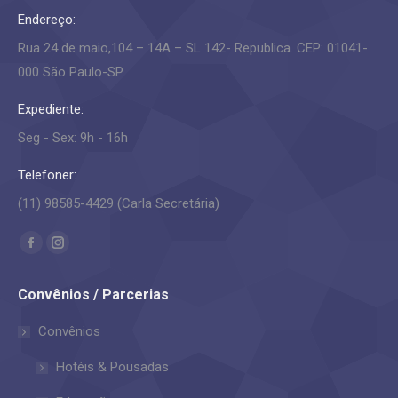
Endereço:
Rua 24 de maio,104 – 14A – SL 142- Republica. CEP: 01041-
000 São Paulo-SP
Expediente:
Seg - Sex: 9h - 16h
Telefoner:
(11) 98585-4429 (Carla Secretária)
Encontre-nos em:
Facebook
Instagram
page
page
Convênios / Parcerias
opens
opens
in
in
Convênios
new
new
Hotéis & Pousadas
window
window