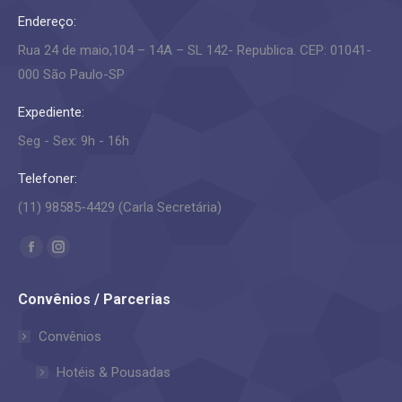
Endereço:
Rua 24 de maio,104 – 14A – SL 142- Republica. CEP: 01041-
000 São Paulo-SP
Expediente:
Seg - Sex: 9h - 16h
Telefoner:
(11) 98585-4429 (Carla Secretária)
Encontre-nos em:
Facebook
Instagram
page
page
Convênios / Parcerias
opens
opens
in
in
Convênios
new
new
Hotéis & Pousadas
window
window