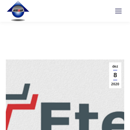
dez
8
2020