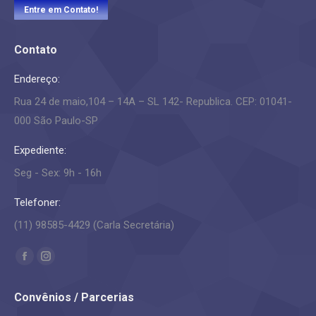
Entre em Contato!
Contato
Endereço:
Rua 24 de maio,104 – 14A – SL 142- Republica. CEP: 01041-
000 São Paulo-SP
Expediente:
Seg - Sex: 9h - 16h
Telefoner:
(11) 98585-4429 (Carla Secretária)
Encontre-nos em:
Facebook
Instagram
page
page
Convênios / Parcerias
opens
opens