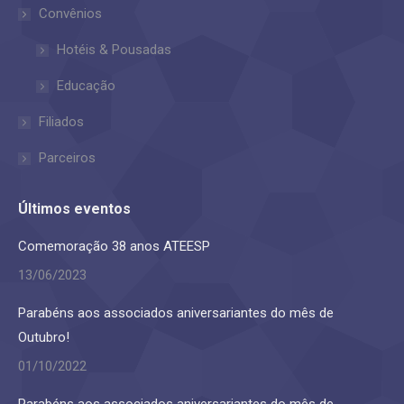
in
in
Convênios
new
new
Hotéis & Pousadas
window
window
Educação
Filiados
Parceiros
Últimos eventos
Comemoração 38 anos ATEESP
13/06/2023
Parabéns aos associados aniversariantes do mês de
Outubro!
01/10/2022