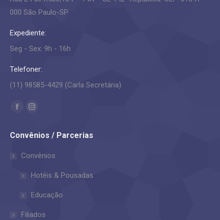
000 São Paulo-SP
Expediente:
Seg - Sex: 9h - 16h
Telefoner:
(11) 98585-4429 (Carla Secretária)
Encontre-nos em:
Facebook
Instagram
page
page
Convênios / Parcerias
opens
opens
in
in
Convênios
new
new
Hotéis & Pousadas
window
window
Educação
Filiados