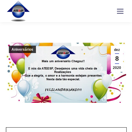
Aniversários
dez
8
2020