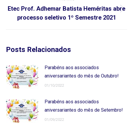
Etec Prof. Adhemar Batista Heméritas abre
Próximo
processo seletivo 1º Semestre 2021
post:
Posts Relacionados
Parabéns aos associados
aniversariantes do mês de Outubro!
01/10/2022
Parabéns aos associados
aniversariantes do mês de Setembro!
01/09/2022