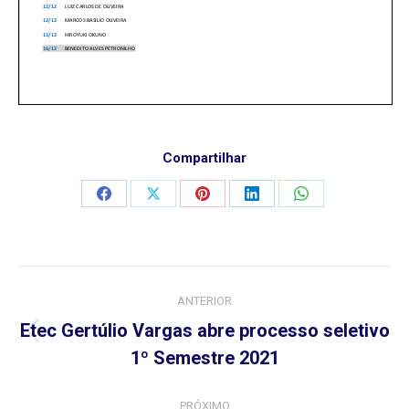
Compartilhar
Compartilhar
Compartilhar
Compartilhar
Compartilhar
Compartilhar
isto
isto
isto
isto
isto
Navegação
ANTERIOR
de
Etec Gertúlio Vargas abre processo seletivo
Post
post:
1º Semestre 2021
anterior:
PRÓXIMO