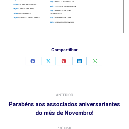
Compartilhar
Compartilhar
Compartilhar
Compartilhar
Compartilhar
Compartilhar
isto
isto
isto
isto
isto
Navegação
ANTERIOR
de
Parabéns aos associados aniversariantes
Post
post:
do mês de Novembro!
anterior:
PRÓXIMO