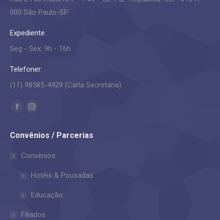
000 São Paulo-SP
Expediente:
Seg - Sex: 9h - 16h
Telefoner:
(11) 98585-4429 (Carla Secretária)
Encontre-nos em:
Facebook
Instagram
page
page
Convênios / Parcerias
opens
opens
in
in
Convênios
new
new
Hotéis & Pousadas
window
window
Educação
Filiados