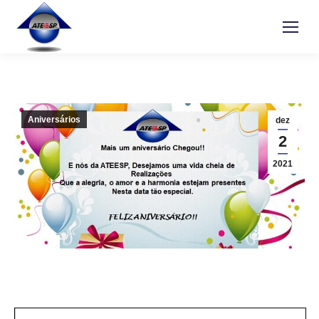
Aniversários
dez
2
2021