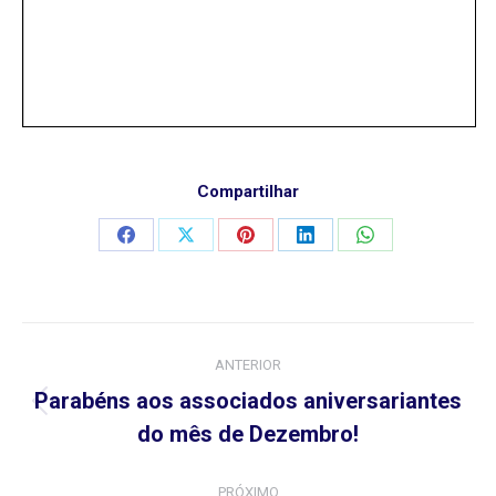
Compartilhar
Compartilhar
Compartilhar
Compartilhar
Compartilhar
Compartilhar
isto
isto
isto
isto
isto
Navegação
ANTERIOR
de
Parabéns aos associados aniversariantes
Post
post:
do mês de Dezembro!
anterior:
PRÓXIMO