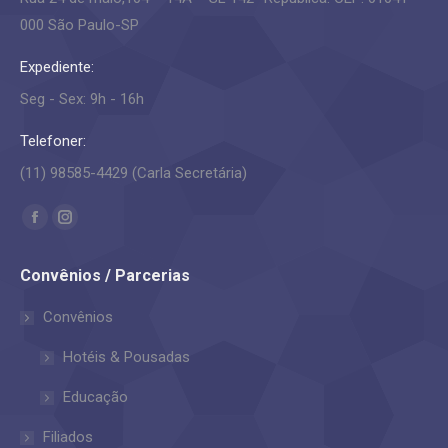
000 São Paulo-SP
Expediente:
Seg - Sex: 9h - 16h
Telefoner:
(11) 98585-4429 (Carla Secretária)
Encontre-nos em:
Facebook
Instagram
page
page
Convênios / Parcerias
opens
opens
in
in
Convênios
new
new
Hotéis & Pousadas
window
window
Educação
Filiados