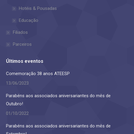
new
new
Hotéis & Pousadas
window
window
Educação
Filiados
Parceiros
Últimos eventos
Comemoração 38 anos ATEESP
13/06/2023
Parabéns aos associados aniversariantes do mês de
Outubro!
01/10/2022
Parabéns aos associados aniversariantes do mês de