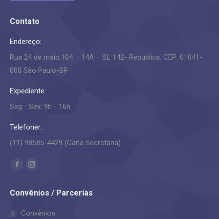
Contato
Endereço:
Rua 24 de maio,104 – 14A – SL 142- Republica. CEP: 01041-
000 São Paulo-SP
Expediente:
Seg - Sex: 9h - 16h
Telefoner:
(11) 98585-4429 (Carla Secretária)
Encontre-nos em:
Facebook
Instagram
page
page
Convênios / Parcerias
opens
opens
in
in
Convênios