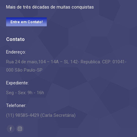
Mais de três décadas de muitas conquistas
Entre em Contato!
Contato
Endereço:
Rua 24 de maio,104 – 14A – SL 142- Republica. CEP: 01041-
000 São Paulo-SP
Expediente:
Seg - Sex: 9h - 16h
Telefoner:
(11) 98585-4429 (Carla Secretária)
Encontre-nos em:
Facebook
Instagram