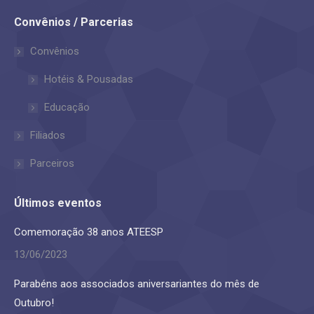
page
page
Convênios / Parcerias
opens
opens
in
in
Convênios
new
new
Hotéis & Pousadas
window
window
Educação
Filiados
Parceiros
Últimos eventos
Comemoração 38 anos ATEESP
13/06/2023
Parabéns aos associados aniversariantes do mês de
Outubro!