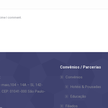
 time I comment.
Convênios / Parcerias
:
Convênios
e maio,104 – 14A – SL 142-
Hotéis & Pousadas
. CEP: 01041-000 São Paulo-
Educação
Filiados
e: