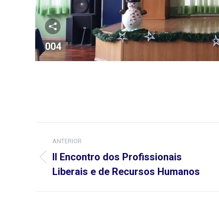
004
Navegação
ANTERIOR
do
II Encontro dos Profissionais
Álbum
Álbum
Liberais e de Recursos Humanos
anterior: