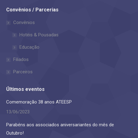
page
page
Convênios / Parcerias
opens
opens
in
in
Convênios
new
new
Hotéis & Pousadas
window
window
Educação
Filiados
Parceiros
Últimos eventos
Comemoração 38 anos ATEESP
13/06/2023
Parabéns aos associados aniversariantes do mês de
Outubro!