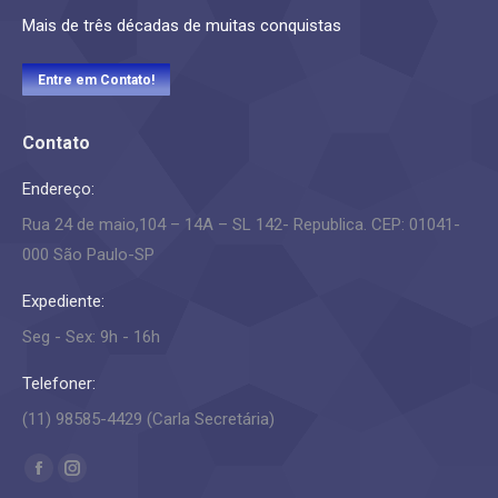
Mais de três décadas de muitas conquistas
Entre em Contato!
Contato
Endereço:
Rua 24 de maio,104 – 14A – SL 142- Republica. CEP: 01041-
000 São Paulo-SP
Expediente:
Seg - Sex: 9h - 16h
Telefoner:
(11) 98585-4429 (Carla Secretária)
Encontre-nos em:
Facebook
Instagram